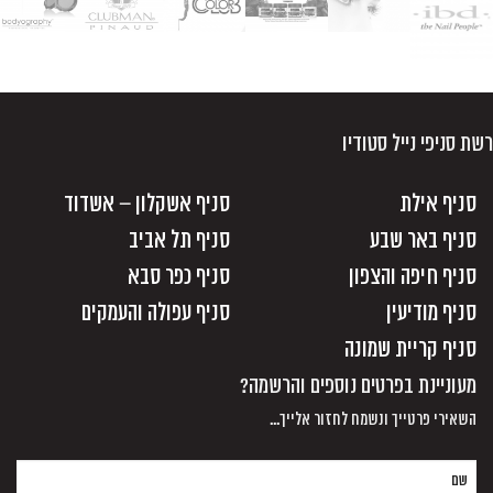
רשת סניפי נייל סטודיו
סניף אילת
סניף אשקלון – אשדוד
סניף באר שבע
סניף תל אביב
סניף חיפה והצפון
סניף כפר סבא
סניף מודיעין
סניף עפולה והעמקים
סניף קריית שמונה
מעוניינת בפרטים נוספים והרשמה?
השאירי פרטייך ונשמח לחזור אלייך...