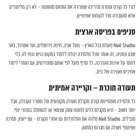
לצד כל קורס עומדת מדריכה שמכירה את התחום מהשטח – לא רק מלימודים
אלא מהעבודה מול לקוחות אמיתיים.
סניפים בפריסה ארצית
Nail Studio פועלת בכל הארץ – מתל אביב, חיפה וירושלים, ועד אשדוד, באר
שבע ונתניה. זה אומר שכל תלמידה יכולה ללמוד במקום נגיש ונוח לה, בלי
לוותר על איכות ההדרכה. כל סניף פועל לפי אותם סטנדרטים, עם חומרי לימוד
אחידים ואווירה של בית.
תעודה מוכרת – וקריירה אמיתית
כל תלמידה שמסיימת קורס מקבלת תעודה מקצועית של משרד העבודה, אבל
יותר חשוב – היא מקבלת כלים לפתוח עסק עצמאי או להשתלב במכוני יופי
מובילים. Nail Studio מלווה את התלמידות גם אחרי הקורס – עם ייעוץ, תמיכה
ושיתופי פעולה עם חברות בתחום.