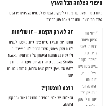
סיפורי הצלחה מכל הארץ
מאות בוגרות שלנו כבר פתחו קליניקות, הצטרפו לסלונים מצליחים, או הפכו
למדריכות בעצמן. הנה מה שאחת מהן מספרת:
זה לא רק מקצוע – זו שליחות
"הייתי מורה
לחינוך מיוחד,
תחום היופי, ובעיקר בניית ציפורניים, מאפשר לנשים
הרגשתי שאני
לבנות עסק עצמאי, לעבוד מהבית, להיות יצירתיות
צריכה שינוי.
ולהשפיע על תחושת הביטחון של לקוחותיהן. ב-Nail
נרשמתי לקורס
Studio מאמינים שזה הרבה יותר מעבודה – זו דרך
בניית ציפורניים
לבטא את עצמך, לחזק נשים אחרות, ולבנות עולם יפה
בנייל סטודיו,
יותר.
וזו הייתה
ההחלטה הכי
רוצה להצטרף?
טובה שקיבלתי.
ההצלחה של אלפי תלמידות התחילה בצעד אחד קטן –
היום יש לי עסק
החלטה.