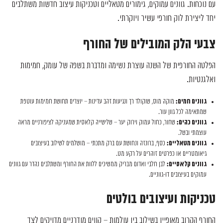
עם נוכחות. גוונים עמוקים, גימורים מטאליים וטכניקות עיצוב חדשות משתלבים
יחד ליצירת לוק חורפי עשיר ויוקרתי.
צבעי הלק המובילים של החורף
הפלטה החורפית של השנה עוצרת נשימה ומדברת בשפה של עומק, חמימות
ואלגנטיות.
גוונים חמים:
מוקה מוס, שוקולד רך ונגיעות זהב עדינות – יוצרים תחושת חמימות עוטפת
שמתאימה לכל גוון עור.
גוונים כהים:
שחור, כחול עמוק וירוק יער – שלישייה קלאסית שמעניקה לציפורניים מראה
עוצמתי ובשל.
גוונים מטאליים:
כסף, ברונזה ונחושת עם ברק מתכתי – מושלמים לשילוב בעיצובים
גיאומטריים או כפרטים זוהרים על רקע מט.
גוונים קלאסיים:
לבן חלבי ואדום מבריק ממשיכים ללוות את החורף ומשתלבים נהדר עם גוונים
עמוקים בעיצובים דו-גווניים.
טכניקות ועיצובים בולטים
החורף הקרוב מאופיין בשילוב בין עולמות – קווים מודרניים מדויקים לצד