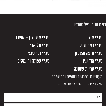
רשת סניפי נייל סטודיו
סניף אילת
סניף אשקלון – אשדוד
סניף באר שבע
סניף תל אביב
סניף חיפה והצפון
סניף כפר סבא
סניף מודיעין
סניף עפולה והעמקים
סניף קריית שמונה
מעוניינת בפרטים נוספים והרשמה?
השאירי פרטייך ונשמח לחזור אלייך...