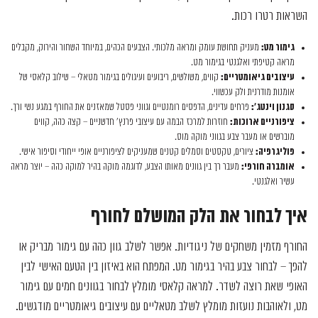
השראות רטרו רכות.
גימור מט:
מעניק תחושת עומק ומראה מלכותי. הצבעים הכהים, במיוחד השחור והירוק, מקבלים
מראה קטיפתי ואלגנטי בגימור מט.
עיצובים גיאומטריים:
קווים, משולשים, ריבועים ועיגולים בגימור מטאלי – שילוב קלאסי של
אומנות מודרנית ולק עכשווי.
סגנון וינטג’:
פרחים עדינים, הדפסים רומנטיים וגווני פסטל שמאזנים את החורף במגע נשי ורך.
ציפורניים ארוכות:
חוזרות למרכז הבמה עם עיצובי פרנץ' חדשניים – קצה כהה, קווים
מוברשים או מעבר צבע בגווני מוקה מוס.
פוליגרפיה:
ציורים, טקסטים וסמלים קטנים שמעניקים לציפורניים אופי ייחודי וסיפור אישי.
אומברה חורפי:
מעבר רך בין גוונים מאותו הצבע, לדוגמה מוקה בהיר למוקה כהה – יוצר מראה
עשיר ואלגנטי.
איך לבחור את הלק המושלם לחורף
החורף מזמין משחקים של ניגודיות. אפשר לשלב גוון כהה עם גימור מבריק או
להפך – לבחור צבע בהיר בגימור מט. המפתח הוא באיזון בין הטעם האישי לבין
האופי שאת רוצה לשדר. למראה קלאסי מומלץ לבחור בגוונים חמים עם גימור
מט, ולאוהבות נועזות מומלץ לשלב מטאליים עם עיצובים גיאומטריים מודגשים.