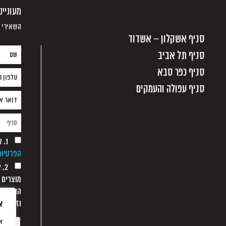
מעוניי
השאירי פ
סניף אשקלון – אשדוד
סניף תל אביב
סניף כפר סבא
סניף עפולה והעמקים
1. אני מסכים/ה למסירת הפרטים בהתאם
הפרטיות
2.
מוצרים 
הודעת מ
וזאת כל
א