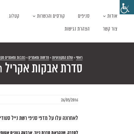
אודות
סניפים
קורסים והכשרות
קטלוג
צור קשר
הצהרת נגישות
ראשי
>
עולם המקצועיות
>
חדשות ומאמרים
>
כתבות ומאמרים מקצ
סדרת אבקות אקריל Creation חדשה על המדפים
26/05/2016
לאחרונה עלו על מדפי סניפי רשת נייל סטודיו ס
לסדרה, שנקראת סדרת ניוד, ארבעה גוונים אטומים מ