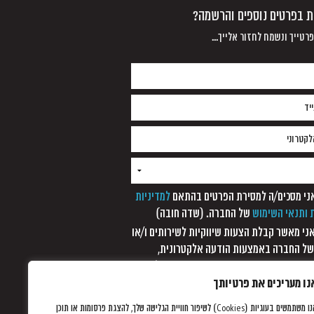
נת בפרטים נוספים והרשמה?
רטייך ונשמח לחזור אלייך...
למדיניות
 ותנאי השימוש
של החברה. (שדה חובה)
 אני מאשר קבלת הצעות שיווקיות לשירותים ו/או
של החברה באמצעות הודעה אלקטרונית,
סר קצר, מערכת חיוג אוטומטית ופקסימיליה,
 עוד לא נתקבלה כל הודעה אחרת ממני/
נו מעריכים את פרטיותך
אנו משתמשים בעוגיות (Cookies) לשיפור חוויית הגלישה שלך, להצגת פרסומות או תוכן