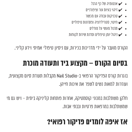
✔️ אנטומיה של כף הרגל
✔️ זיהוי בעיות עור וציפורניים
✔️ טכניקות עבודה עם מכשור
✔️ חיטוי, סטריליזציה ופתרונות טיפוליים
✔️ תרגול מעשי על מודלים
✔️ ניהול יומן טיפולים וסדנת שירות לקוחות
הקורס מועבר על ידי מדריכות בכירות, עם ניסיון טיפולי אמיתי וידע קליני.
בסיום הקורס – מקצוע ביד ותעודה מוכרת
בוגרות קורס הפדיקור הרפואי ב-Nail Studio מקבלות תעודת סיום מקצועית,
ועוזרות למאות נשים לשפר את איכות חייהן.
חלקן משתלבות במכוני קוסמטיקה, אחרות פותחות קליניקה ביתית – ויש גם מי
שמשתלבות במרפאות פרטיות ובבתי אבות.
אז איפה לומדים פדיקור רפואי?