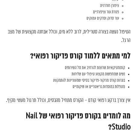
ציפורן חודרנית
פטרת עור וציפורניים
עור סדוק וסדקים עמוקים
הטיפול נעשה בצורה סטרילית, לרוב ללא מים, וכולל אבחנה מקצועית של מצב
הרגל.
למי מתאים ללמוד קורס פדיקור רפואי?
קוסמטיקאיות שרוצות להרחיב את סל השירותים
נשים שמחפשות מקצוע טיפולי עם שליחות
בוגרות קורס מניקור-פדיקור בסיסי שמעוניינות להתמקצע
מטפלות במוסדות גריאטריים או שיקומיים
אין צורך ברקע רפואי קודם – הקורס מתחיל מהבסיס, וכולל תרגול מעשי מקיף.
מה לומדים בקורס פדיקור רפואי של Nail
Studio?