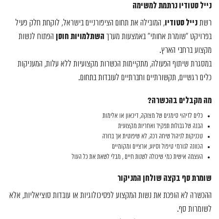
נייל סטודיו נרתמת למשימה
נייל סטודיו
רשת
, המובילה את תחום הציפורניים בישראל, לוקחת חלק פעיל
השתלמויות חוסן
בפרויקט "שומרת אחותי" באמצעות מערך
הפתוח לנשות
מקצוע ברחבי הארץ.
במסגרת שיתוף הפעולה, מתקיימות הכשרות מקצועיות ללא עלות, המעניקות
כלים רגשיים, תקשורתיים וחברתיים לעובדות בתחום.
מה מקבלים בהכשרה
?
כלים לזיהוי סימנים של מצוקה, דיכאון או אלימות
הבנה של גבולות תפקיד ואחריות מקצועית
טכניקות לניהול שיחה רכה, לא שיפוטית אך ברורה
הכוונה לגורמי טיפול וסיוע, ארציים ומקומיים
העצמה אישית כמי שיכולה לשנות חיים , מבלי לשאת את כל העול
שומרת סף בקצה שולחן המניקור
ההכשרה לא הופכת את נשות המקצוע לפסיכולוגיות או עובדות סוציאליות, אלא
לשומרות סף.