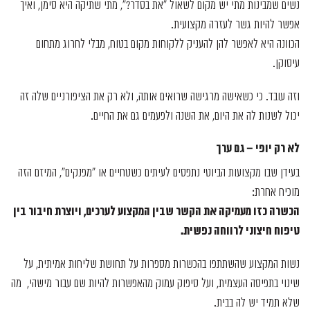
נשים שמבינות מתי יש מקום לשאול "את בסדר?", מתי שתיקה היא סימן, ואיך
אפשר להיות גשר לעזרה מקצועית.
הכוונה היא לאפשר להן להעניק ללקוחות מקום בטוח, מבלי לחרוג מתחום
עיסוקן.
וזה עובד. כי כשאישה מרגישה שרואים אותה, ולא רק את הציפורניים שלה זה
יכול לשנות לה את היום, את השנה ולפעמים גם את החיים.
לא רק יופי – גם ערך
בעידן שבו מקצועות הביוטי נתפסים לעיתים כשטחיים או "מפנקים", המיזם הזה
מוכיח אחרת:
הכשרה כזו מעמיקה את הקשר שבין המקצוע לערכים, ויוצרת חיבור בין
טיפוח חיצוני לרווחה נפשית
.
נשות המקצוע שהשתתפו בהכשרות מספרות על תחושת שליחות אמיתית, על
שינוי בתפיסה העצמית, ועל סיפוק עמוק מהאפשרות להיות שם עבור מישהי, מה
שלא תמיד יש לה בבית.