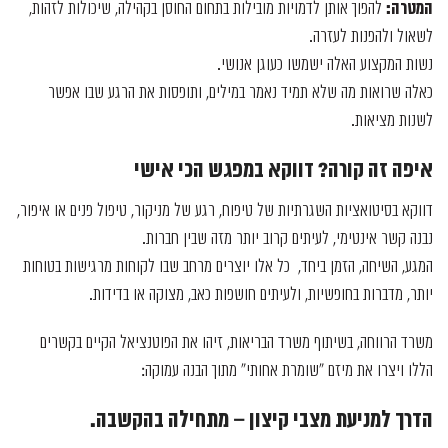
המטרה:
להפוך אותן לדמויות מובילות בתחום החוסן בקהילה, שיכולות לזהות,
לשאול ולהפנות לעזרה.
נשות המקצוע האלה ישמשו כעוגן אנושי.
כאלה שרואות מה שלא תמיד נאמר במילים, ותופסות את הרגע שבו אפשר
לשנות מציאות.
איפה זה קורה? דווקא במפגש הכי אישי
דווקא בסיטואציות השגרתיות של טיפוח, רגע של מניקור, טיפול פנים או איפור,
נבנה קשר אינטימי, לעיתים קרוב יותר מזה שבין חברות.
המגע, השיחה, הזמן ביחד, כל אלו יוצרים מרחב שבו לקוחות מרגישות בטוחות
יותר, מדברות בחופשיות, ולעיתים חושפות כאב, מצוקה או בדידות.
משרד הרווחה, בשיתוף משרד הבריאות, זיהו את הפוטנציאל הקיים בקשרים
הללו ויצרו את מיזם "שומרת אחותי" מתוך הבנה עמוקה:
הדרך למניעת מצבי קיצון – מתחילה בהקשבה
.