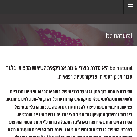
be natural
be natural היא סדרת מוצרי איכות אמריקאית לשימוש מקצועי בלבד
עבור מניקורסטיות ופדיקורסטיות רפואיות.
הסידרה פותחה תוך מתן דגש על דרכי טיפול בטוחים לכפות הידיים והרגליים
ולשימוש מנימלסטי בכלי פדיקור/מניקור חדים וכל זאת, על-מנת למנוע חתכים,
פציעות ודימומים בעת טיפול להסרת עור גס וקשה בכפות הרגליים, טיפול
ביבלות ובחיתוך ה"קטיקולה" סביב הציפורניים בכפות הידיים והרגליים.
הסידרה משווקת באירופה ובארה"ב והתקבלה בחום ע"י מיטב אנשי המקצוע
במרכזי הטיפול הגדולים והנחשבים ביותר. פורמולות המוצרים מועשרות כולם