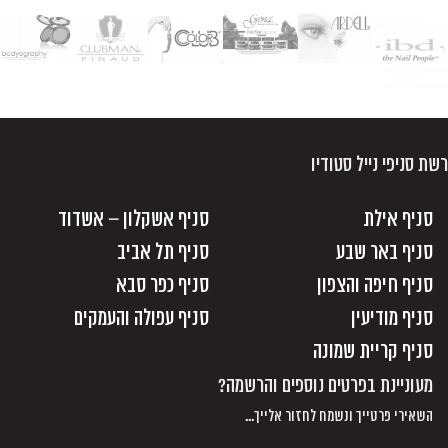
רשת סניפי נייל סטודיו
סניף אילת
סניף אשקלון – אשדוד
סניף באר שבע
סניף תל אביב
סניף חיפה והצפון
סניף כפר סבא
סניף מודיעין
סניף עפולה והעמקים
סניף קריית שמונה
מעוניינת בפרטים נוספים והרשמה?
השאירי פרטייך ונשמח לחזור אלייך...