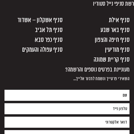
רשת סניפי נייל סטודיו
סניף אילת
סניף אשקלון – אשדוד
סניף באר שבע
סניף תל אביב
סניף חיפה והצפון
סניף כפר סבא
סניף מודיעין
סניף עפולה והעמקים
סניף קריית שמונה
מעוניינת בפרטים נוספים והרשמה?
השאירי פרטייך ונשמח לחזור אלייך...