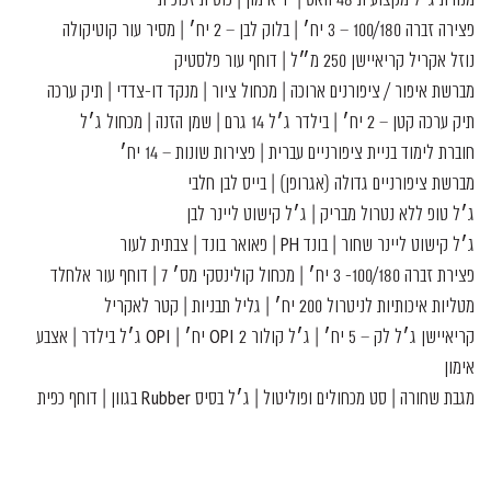
מנורת ג׳ל מקצועית 48 וואט | יד אימון | כוסית זכוכית
פצירה זברה 100/180 – 3 יח׳ | בלוק לבן – 2 יח׳ | מסיר עור קוטיקולה
נוזל אקריל קריאיישן 250 מ״ל | דוחף עור פלסטיק
מברשת איפור / ציפורנים ארוכה | מכחול ציור | מנקד דו-צדדי | תיק ערכה
תיק ערכה קטן – 2 יח׳ | בילדר ג׳ל 14 גרם | שמן הזנה | מכחול ג׳ל
חוברת לימוד בניית ציפורניים עברית | פצירות שונות – 14 יח׳
מברשת ציפורניים גדולה (אגרופן) | בייס לבן חלבי
ג׳ל טופ ללא נטרול מבריק | ג׳ל קישוט ליינר לבן
ג׳ל קישוט ליינר שחור | בונד PH | פאואר בונד | צבתית לעור
פצירת זברה 100/180- 3 יח׳ | מכחול קולינסקי מס׳ 7 | דוחף עור אלחלד
מטליות איכותיות לניטרול 200 יח׳ | גליל תבניות | קטר לאקריל
קריאיישן ג׳ל לק – 5 יח׳ | ג׳ל קולור OPI 2 יח׳ | OPI ג׳ל בילדר | אצבע
אימון
מגבת שחורה | סט מכחולים ופוליטול | ג׳ל בסיס Rubber בגוון | דוחף כפית