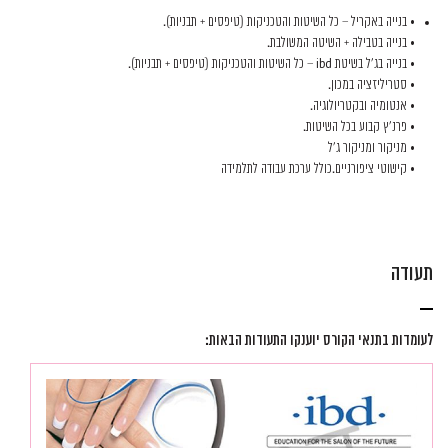
• בנייה באקריל – כל השיטות והטכניקות (טיפסים + תבניות).
• בנייה בטבילה + השיטה המשולבת.
• בנייה בג'ל בשיטת ibd – כל השיטות והטכניקות (טיפסים + תבניות).
• סטריליזציה במכון.
• אנטומיה ובקטריולוגיה.
• פרנ'ץ קבוע בכל השיטות.
• מניקור ומניקור ג'ל
• קישוטי ציפורניים.כולל ערכת עבודה לתלמידה
תעודה
לעומדות בתנאי הקורס יוענקו התעודות הבאות: