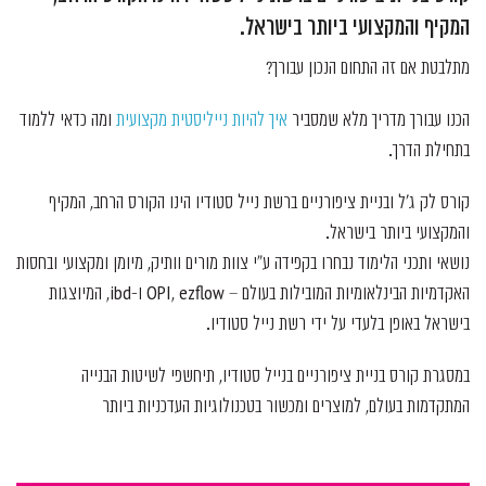
המקיף והמקצועי ביותר בישראל.
מתלבטת אם זה התחום הנכון עבורך?
הכנו עבורך מדריך מלא שמסביר
איך להיות נייליסטית מקצועית
ומה כדאי ללמוד
בתחילת הדרך.
קורס לק ג'ל ובניית ציפורניים ברשת נייל סטודיו הינו הקורס הרחב, המקיף
והמקצועי ביותר בישראל.
נושאי ותכני הלימוד נבחרו בקפידה ע"י צוות מורים וותיק, מיומן ומקצועי ובחסות
האקדמיות הבינלאומיות המובילות בעולם – OPI, ezflow ו-ibd, המיוצגות
בישראל באופן בלעדי על ידי רשת נייל סטודיו.
במסגרת קורס בניית ציפורניים בנייל סטודיו, תיחשפי לשיטות הבנייה
המתקדמות בעולם, למוצרים ומכשור בטכנולוגיות העדכניות ביותר