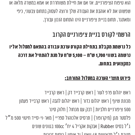
הוא טיפוח הציפורניים. אז אם את חיילת משוחררת או אמא במשרה מלאה או
שפשוט את לא אוהבת את העבודה שלך ורוצה לעסוק בתחום צבעוני, כיפי
ומאתגר. תחום בניית ציפורניים הינו התחום הנכון עבורך.
הרשמי לקורס בניית ציפורניים הקרוב
כל נרשמת מקבלת בתחילת הקורס ערכת עבודה בהתאם למסלול אליו
נרשמה בשווי 1,700 ש"ח – 5,100 ש"ח
על מנת להתחיל את דרכה
כמקצועית בתחום.
פירוט מוצרי הערכה במסלול המורחב:
ראש יהלום פרפ לעור | ראש קרבייד דק | ראש קרבייד
מכונת שיוף | ראש יהלום כדור | ראש יהלום להבה | ראש קרבייד פעמון
500 ציפורניים חלביות | דבק עם מכחול | חלוק סינר
פלסטר מגן (מיקרופור) | תרסיס אלכוהול ספריי | מאר-וי-סייד חיטוי 500 מ״ל
ג׳ל בסיס Rubber | אבקות אקריל 4 יח׳ 100cc בגוונים שונים