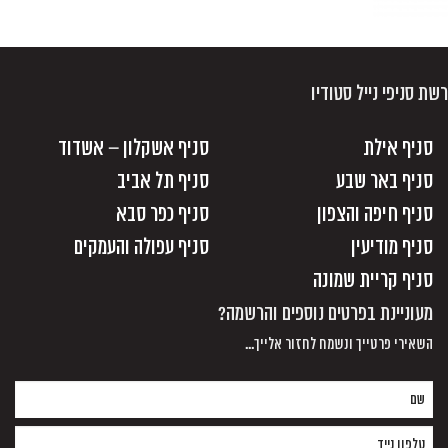
רשת סניפי נייל סטודיו
סניף אילת
סניף אשקלון – אשדוד
סניף באר שבע
סניף תל אביב
סניף חיפה והצפון
סניף כפר סבא
סניף מודיעין
סניף עפולה והעמקים
סניף קריית שמונה
מעוניינת בפרטים נוספים והרשמה?
השאירי פרטייך ונשמח לחזור אלייך...