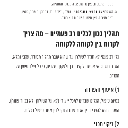
מניקור מתכתיים. כאן נדרשת שגרה קבועה ומחמירה.
משטחי עבודה וציוד סביבתי
– שולחן, ידית מנורה, בקבוקי חומרים, טלפון,
ידיות מגירות. כאן חיטוי משטחים הוא חובה.
תהליך נכון לכלים רב פעמיים – מה צריך
לקרות בין לקוחה ללקוחה
כלי רב פעמי לא חוזר לשולחן עד שהוא עובר תהליך מסודר, עקבי ומלא.
הסדר חשוב: אי אפשר לקצר דרך ולעקוף שלבים, כי כל שלב נשען על
הקודם.
1) איסוף והפרדה
בסיום טיפול, הכלים עוברים למכל ייעודי (לא על השולחן ולא בכיור פתוח).
המטרה היא להפריד בין אזור עבודה נקי לבין אזור טיפול בכלים.
2) ניקוי מכני