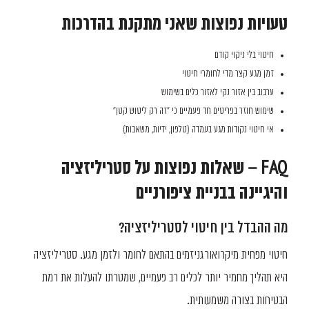
טעויות נפוצות שאני מתקנת בהדרכות
חיטוי בלי ניקוי קודם
זמן מגע קצר מדי לחומרי חיטוי
ערבוב בין אזור נקי לאזור כלים בשימוש
שימוש חוזר בפריטים חד פעמיים כי "זה רק ליטוש קטן"
אי חיטוי נקודות מגע בעמדה (טלפון, ידיות, משאבות)
FAQ – שאלות נפוצות על סטריליזציה
והיגיינה בבניית ציפורניים
מה ההבדל בין חיטוי לסטריליזציה?
חיטוי מפחית מיקרואורגניזמים בהתאם לחומר ולזמן מגע. סטריליזציה
היא תהליך מחמיר יותר לכלים רב פעמיים, שמטרתו להעלות את רמת
הבטיחות בצורה משמעותית.