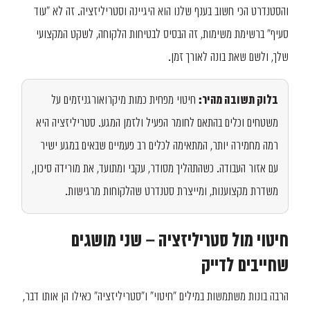
והסטנדרט הכי חשוב בענף שלנו הוא היגיינה וסטריליזציה. זה לא "עוד
סעיף" ברשימת משימות, זה הבסיס לבטיחות הלקוחה, לשקט המקצועי
שלך, ולשם שאת בונה לאורך זמן.
בלוק תשובה מהיר:
חיטוי מפחית כמות מיקרואורגניזמים על
משטחים וכלים בהתאם לחומר הפעיל ולזמן המגע. סטריליזציה היא
רמה מחמירה יותר, המתאימה לכלים רב פעמיים שבאים במגע ישיר
עם אזור העבודה. כשהתהליך מסודר, עקבי ומתועד, את מורידה סיכון,
משדרת מקצוענות, ומייצרת סטנדרט שהלקוחות מרגישות.
חיטוי מול סטריליזציה – שני מושגים
שחייבים לדייק
הרבה בונות משתמשות במילים "חיטוי" ו"סטריליזציה" כאילו הן אותו דבר,