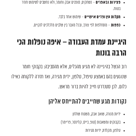
פצירות ובאפרים
– נשחקים, סופגים אבק וחומר, ולא נחשבים לשימוש חוזר
בטוח.
מקלות עץ ופדים אישיים
– שימוש אחד בלבד.
כפפות
– מתחלפות לפי צורך, ובכל מעבר בין שלבים מלכלכים לנקיים.
היגיינת עמדת העבודה – איפה נופלות הכי
הרבה בונות
רוב הכשל בהיגיינה לא מגיע מהכלים, אלא מהסביבה: בקבוקי חומר
שנוגעים בהם באמצע טיפול, טלפון, ידית מגירה, ואז חזרה ללקוחה כאילו
כלום. לכן סטנדרט חייב להיות ברור מראש.
נקודות מגע שחייבים להתייחס אליהן
ידיות מנורה, שואב אבק, משטח שולחן
בקבוקים ומשאבות (טופ, בייס, קלינסר, פריימר)
טלפון, מקלדת, ידיות מגירות