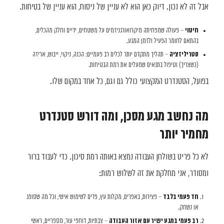
אבל זה לא נכון. דיוק כאן הוא לא עניין של ניסוח, הוא עניין של בטיחות.
חיטוי
– פעולה שמפחיתה מיקרואורגניזמים על משטחים, ידיים וחלק מהכלים,
בהתאם לחומר הפעיל ולזמן המגע.
סטריליזציה
– תהליך מתקדם יותר לכלים רב פעמיים: הכנה, ניקוי, ייבוש, אריזה
(כשצריך) וטיפול בתנאים שמעלים את רמת הבטיחות.
בפועל, הסטנדרט המקצועי כולל גם וגם, כל אחד במקום שלו.
מה נחשב מגע מסכן, ומה דורש סטנדרט
מחמיר יותר
לא כל פריט בשולחן העבודה נמצא באותה רמת סיכון. כדי לעבוד ברור
ומסודר, אני מחלקת את זה לשלוש רמות:
חד פעמי בלבד
– פצירות, באפרים, מקלות עץ, פדים לשימוש אישי, וכל מה שסופג
או נשחק.
רב פעמי במגע ישיר עם אזור העבודה
– צבתיות, דוחפי עור, מספריים, ראשי