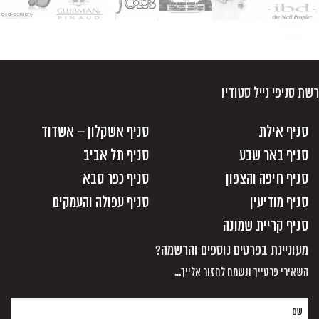
רשת סניפי נייל סטודיו
סניף אילת
סניף אשקלון – אשדוד
סניף באר שבע
סניף תל אביב
סניף חיפה והצפון
סניף כפר סבא
סניף מודיעין
סניף עפולה והעמקים
סניף קריית שמונה
מעוניינת בפרטים נוספים והרשמה?
השאירי פרטייך ונשמח לחזור אלייך...