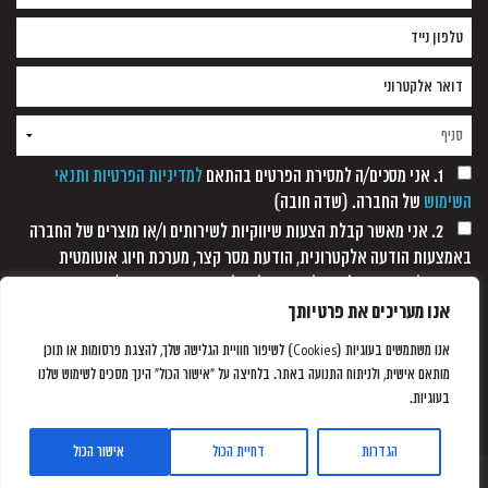
1. אני מסכים/ה למסירת הפרטים בהתאם
למדיניות הפרטיות ותנאי
השימוש
של החברה. (שדה חובה)
2. אני מאשר קבלת הצעות שיווקיות לשירותים ו/או מוצרים של החברה
באמצעות הודעה אלקטרונית, הודעת מסר קצר, מערכת חיוג אוטומטית
ופקסימיליה, וזאת כל עוד לא נתקבלה כל הודעה אחרת ממני/
אנו מעריכים את פרטיותך
אנו משתמשים בעוגיות (Cookies) לשיפור חוויית הגלישה שלך, להצגת פרסומות או תוכן
מותאם אישית, ולניתוח התנועה באתר. בלחיצה על "אישור הכול" הינך מסכים לשימוש שלנו
בעוגיות.
הגדרות
דחיית הכול
אישור הכול
Powered By BAROSH
©2026 Nail Studio