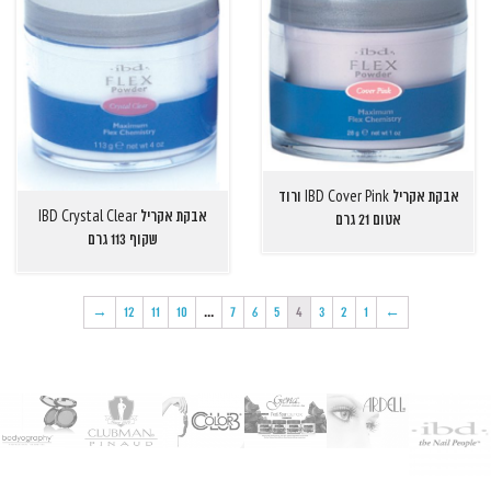
אבקת אקריל IBD Cover Pink ורוד
אבקת אקריל IBD Crystal Clear
אטום 21 גרם
שקוף 113 גרם
→
12
11
10
…
7
6
5
4
3
2
1
←