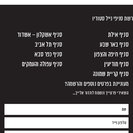
רשת סניפי נייל סטודיו
סניף אילת
סניף אשקלון – אשדוד
סניף באר שבע
סניף תל אביב
סניף חיפה והצפון
סניף כפר סבא
סניף מודיעין
סניף עפולה והעמקים
סניף קריית שמונה
מעוניינת בפרטים נוספים והרשמה?
השאירי פרטייך ונשמח לחזור אלייך...