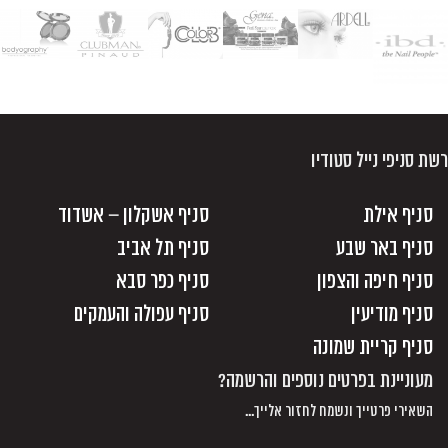
רשת סניפי נייל סטודיו
סניף אילת
סניף אשקלון – אשדוד
סניף באר שבע
סניף תל אביב
סניף חיפה והצפון
סניף כפר סבא
סניף מודיעין
סניף עפולה והעמקים
סניף קריית שמונה
מעוניינת בפרטים נוספים והרשמה?
השאירי פרטייך ונשמח לחזור אלייך...