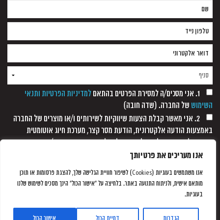
1. אני מסכים/ה למסירת הפרטים בהתאם
למדיניות הפרטיות ותנאי
השימוש
של החברה. (שדה חובה)
2. אני מאשר קבלת הצעות שיווקיות לשירותים ו/או מוצרים של החברה
באמצעות הודעה אלקטרונית, הודעת מסר קצר, מערכת חיוג אוטומטית
ופקסימיליה, וזאת כל עוד לא נתקבלה כל הודעה אחרת ממני/
אנו מעריכים את פרטיותך
אנו משתמשים בעוגיות (Cookies) לשיפור חוויית הגלישה שלך, להצגת פרסומות או תוכן
מותאם אישית, ולניתוח התנועה באתר. בלחיצה על "אישור הכול" הינך מסכים לשימוש שלנו
בעוגיות.
הגדרות
דחיית הכול
אישור הכול