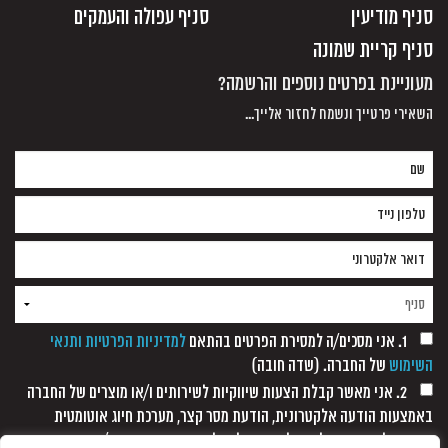
סניף מודיעין
סניף עפולה והעמקים
סניף קריית שמונה
מעוניינת בפרטים נוספים והרשמה?
השאירי פרטייך ונשמח לחזור אלייך...
1. אני מסכים/ה למסירת הפרטים בהתאם
למדיניות הפרטיות ותנאי
השימוש
של החברה. (שדה חובה)
2. אני מאשר קבלת הצעות שיווקיות לשירותים ו/או מוצרים של החברה
באמצעות הודעה אלקטרונית, הודעת מסר קצר, מערכת חיוג אוטומטית
ופקסימיליה, וזאת כל עוד לא נתקבלה כל הודעה אחרת ממני/