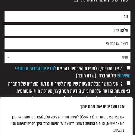
השאירי פרטייך ונשמח לחזור אלייך...
1. אני מסכים/ה למסירת הפרטים בהתאם
למדיניות הפרטיות ותנאי
השימוש
של החברה. (שדה חובה)
2. אני מאשר קבלת הצעות שיווקיות לשירותים ו/או מוצרים של החברה
באמצעות הודעה אלקטרונית, הודעת מסר קצר, מערכת חיוג אוטומטית
ופקסימיליה, וזאת כל עוד לא נתקבלה כל הודעה אחרת ממני/
אנו מעריכים את פרטיותך
אנו משתמשים בעוגיות (Cookies) לשיפור חוויית הגלישה שלך, להצגת פרסומות או תוכן
מותאם אישית, ולניתוח התנועה באתר. בלחיצה על "אישור הכול" הינך מסכים לשימוש שלנו
בעוגיות.