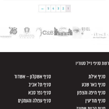
→
5
4
3
2
1
רשת סניפי נייל סטודיו
סניף אילת
סניף אשקלון – אשדוד
סניף באר שבע
סניף תל אביב
סניף חיפה והצפון
סניף כפר סבא
סניף מודיעין
סניף עפולה והעמקים
סניף קריית שמונה