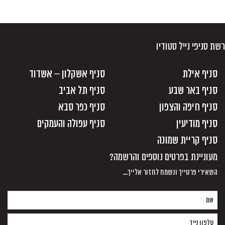
רשת סניפי נייל סטודיו
סניף אילת
סניף אשקלון – אשדוד
סניף באר שבע
סניף תל אביב
סניף חיפה והצפון
סניף כפר סבא
סניף מודיעין
סניף עפולה והעמקים
סניף קריית שמונה
מעוניינת בפרטים נוספים והרשמה?
השאירי פרטייך ונשמח לחזור אלייך...