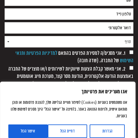
1. אני מסכים/ה למסירת הפרטים בהתאם
למדיניות הפרטיות ותנאי
השימוש
של החברה. (שדה חובה)
2. אני מאשר קבלת הצעות שיווקיות לשירותים ו/או מוצרים של החברה
באמצעות הודעה אלקטרונית, הודעת מסר קצר, מערכת חיוג אוטומטית
ופקסימיליה, וזאת כל עוד לא נתקבלה כל הודעה אחרת ממני/
אנו מעריכים את פרטיותך
אנו משתמשים בעוגיות (Cookies) לשיפור חוויית הגלישה שלך, להצגת פרסומות או תוכן
מותאם אישית, ולניתוח התנועה באתר. בלחיצה על "אישור הכול" הינך מסכים לשימוש שלנו
בעוגיות.
הגדרות
דחיית הכול
אישור הכול