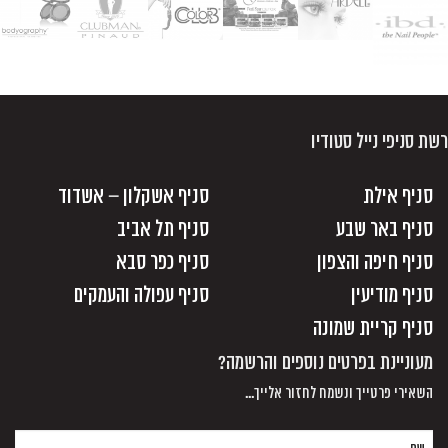
רשת סניפי נייל סטודיו
סניף אילת
סניף אשקלון – אשדוד
סניף באר שבע
סניף תל אביב
סניף חיפה והצפון
סניף כפר סבא
סניף מודיעין
סניף עפולה והעמקים
סניף קריית שמונה
מעוניינת בפרטים נוספים והרשמה?
השאירי פרטייך ונשמח לחזור אלייך...