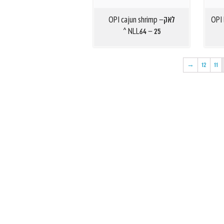
OPI-
לאקOPI cajun shrimp –
NLL64 – 25 ^
→
12
11