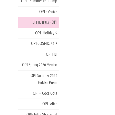
OPI - Summer 19 - Pump
OPI - Venice
OPI - גוונים בודדים
OPI -Holiday19
OPI COSMIC 2018
OPI FIJI
OPI Spring 2020 Mexico
OPI Summer 2020
Hidden Prism
OPI – Coca Cola
OPI- Alice
OPI- Fifty Shades of