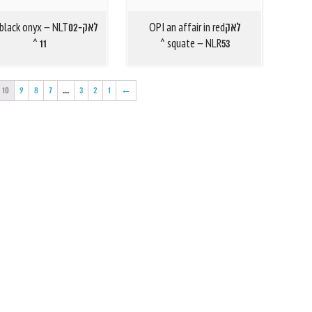
לאקOPI an affair in red
לאק black onyx – NLT02
11 ^
squate – NLR53 ^
10
9
8
7
…
3
2
1
←