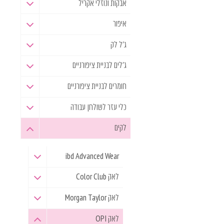
אבקות ונוזלי אקריל
איפור
ג'ל לק
ג'לים לבניית ציפורניים
חומרים לבניית ציפורניים
כלי עזר לשולחן עבודה
לקים
ibd Advanced Wear
לאק Color Club
לאק Morgan Taylor
לאק OPI