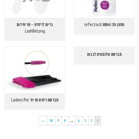
חמצן 3% refec
tocil 100ml
כריות לריסים – 10 יחידות
LashBeLong
מברשת אלכסונית לגבות
מברשת ריסים 10 יח' Lashes Pro
→
10
9
8
…
4
3
2
1