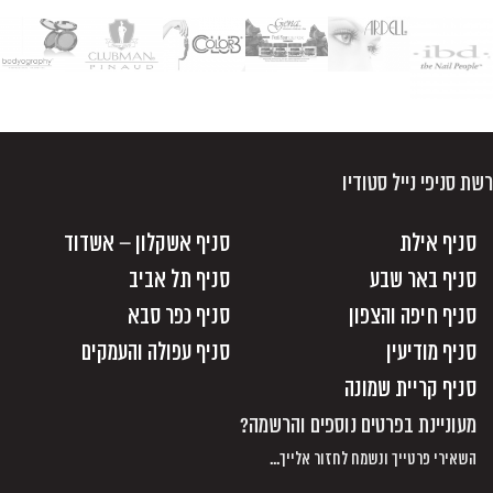
רשת סניפי נייל סטודיו
סניף אילת
סניף אשקלון – אשדוד
סניף באר שבע
סניף תל אביב
סניף חיפה והצפון
סניף כפר סבא
סניף מודיעין
סניף עפולה והעמקים
סניף קריית שמונה
מעוניינת בפרטים נוספים והרשמה?
השאירי פרטייך ונשמח לחזור אלייך...