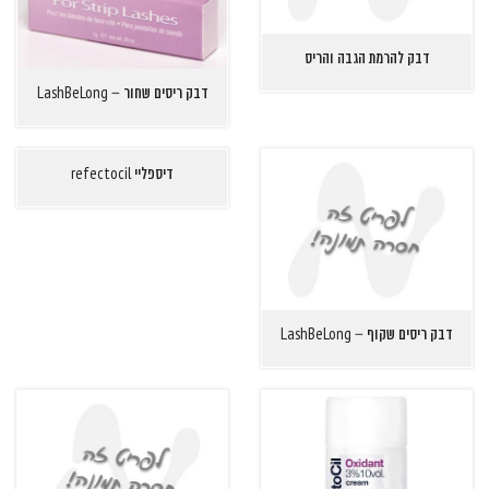
דבק להרמת הגבה והריס
דבק ריסים שחור – LashBeLong
דיספליי refec
tocil
דבק ריסים שקוף – LashBeLong