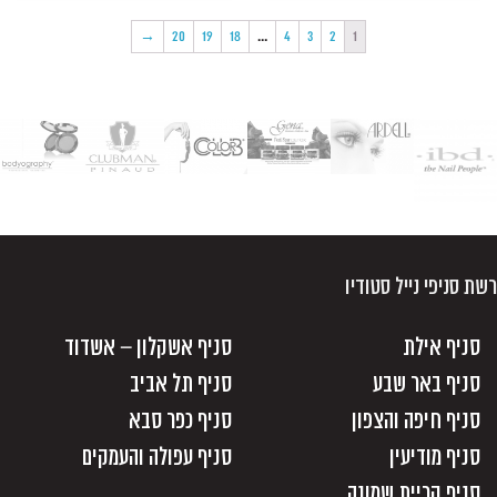
→
20
19
18
…
4
3
2
1
רשת סניפי נייל סטודיו
סניף אילת
סניף אשקלון – אשדוד
סניף באר שבע
סניף תל אביב
סניף חיפה והצפון
סניף כפר סבא
סניף מודיעין
סניף עפולה והעמקים
סניף קריית שמונה