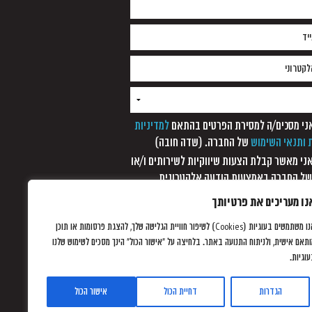
למדיניות
 ותנאי השימוש
של החברה. (שדה חובה)
 אני מאשר קבלת הצעות שיווקיות לשירותים ו/או
של החברה באמצעות הודעה אלקטרונית,
סר קצר, מערכת חיוג אוטומטית ופקסימיליה,
נו מעריכים את פרטיותך
 עוד לא נתקבלה כל הודעה אחרת ממני/
אנו משתמשים בעוגיות (Cookies) לשיפור חוויית הגלישה שלך, להצגת פרסומות או תוכן
תאם אישית, ולניתוח התנועה באתר. בלחיצה על "אישור הכול" הינך מסכים לשימוש שלנו
וגיות.
הגדרות
דחיית הכול
אישור הכול