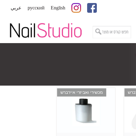
English
русский
عربي
רברש
מכשירי ואביזרי איירברש