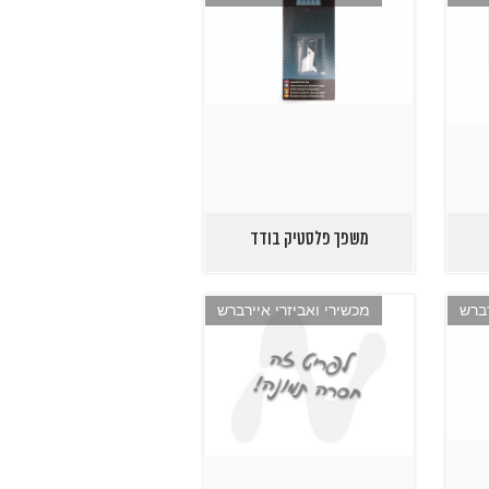
משפך פלסטיק בודד
ברש
מכשירי ואביזרי איירברש