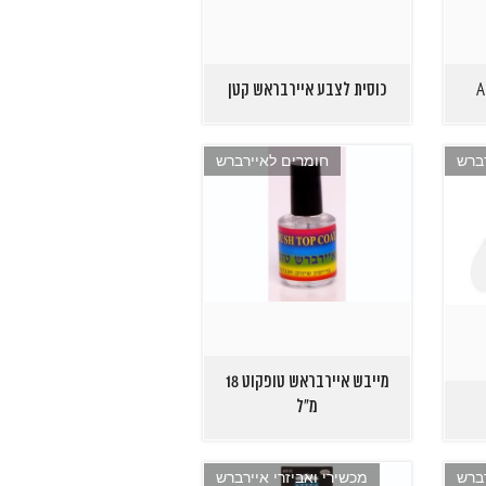
כוסית לצבע איירבראש קטן
רברש
חומרים לאיירברש
מייבש איירבראש טופקוט 18
מ"ל
רברש
מכשירי ואביזרי איירברש