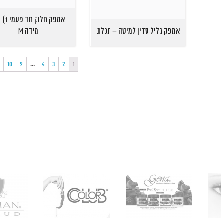
אמפק חלוק 
אמפק גליל סדין למיטה – תכלת
מידה M
1
10
9
…
4
3
2
1