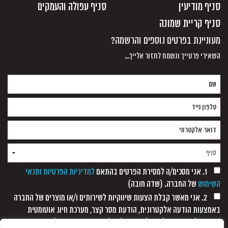
סניף מודיעין
סניף עפולה והעמקים
סניף קריית שמונה
מעוניינת בפרטים נוספים והרשמה?
השאירי פרטייך ונשמח לחזור אלייך...
1. אני מסכים/ה למסירת הפרטים בהתאם
למדיניות הפרטיות ותנאי
השימוש
של החברה. (שדה חובה)
2. אני מאשר קבלת הצעות שיווקיות לשירותים ו/או מוצרים של החברה
באמצעות הודעה אלקטרונית, הודעת מסר קצר, מערכת חיוג אוטומטית
ופקסימיליה, וזאת כל עוד לא נתקבלה כל הודעה אחרת ממני/