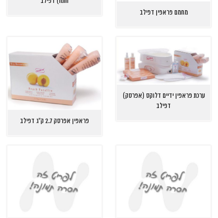
התה) דפילב
מחמם פראפין דפילב
ערכת פראפין ידיים דלוקס (אפרסק)
דפילב
פראפין אפרסק 2.7 ק"ג דפילב