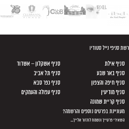
רשת סניפי נייל סטודיו
סניף אילת
סניף אשקלון – אשדוד
סניף באר שבע
סניף תל אביב
סניף חיפה והצפון
סניף כפר סבא
סניף מודיעין
סניף עפולה והעמקים
סניף קריית שמונה
מעוניינת בפרטים נוספים והרשמה?
השאירי פרטייך ונשמח לחזור אלייך...