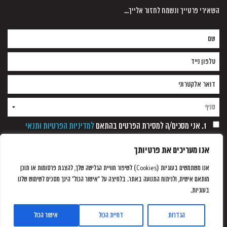
השאירי פרטייך ונשמח לחזור אלייך...
1. אני מסכים/ה למסירת הפרטים בהתאם
למדיניות הפרטיות ותנאי
השימוש
של החברה. (שדה חובה)
אנו מעריכים את פרטיותך
2. אני מאשר קבלת הצעות שיווקיות לשירותים ו/או מוצרים של החברה
באמצעות הודעה אלקטרונית, הודעת מסר קצר, מערכת חיוג אוטומטית
אנו משתמשים בעוגיות (Cookies) לשיפור חוויית הגלישה שלך, להצגת פרסומות או תוכן
ופקסימיליה, וזאת כל עוד לא נתקבלה כל הודעה אחרת ממני/
מותאם אישית, ולניתוח התנועה באתר. בלחיצה על "אישור הכול" הינך מסכים לשימוש שלנו
בעוגיות.
הגדרות
דחיית הכול
אישור הכול