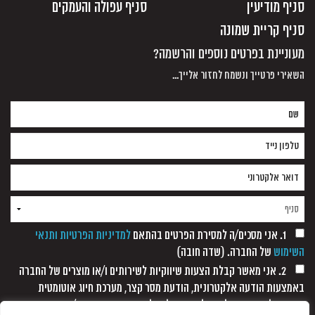
סניף מודיעין
סניף עפולה והעמקים
סניף קריית שמונה
מעוניינת בפרטים נוספים והרשמה?
השאירי פרטייך ונשמח לחזור אלייך...
1. אני מסכים/ה למסירת הפרטים בהתאם
למדיניות הפרטיות ותנאי
השימוש
של החברה. (שדה חובה)
2. אני מאשר קבלת הצעות שיווקיות לשירותים ו/או מוצרים של החברה
באמצעות הודעה אלקטרונית, הודעת מסר קצר, מערכת חיוג אוטומטית
ופקסימיליה, וזאת כל עוד לא נתקבלה כל הודעה אחרת ממני/