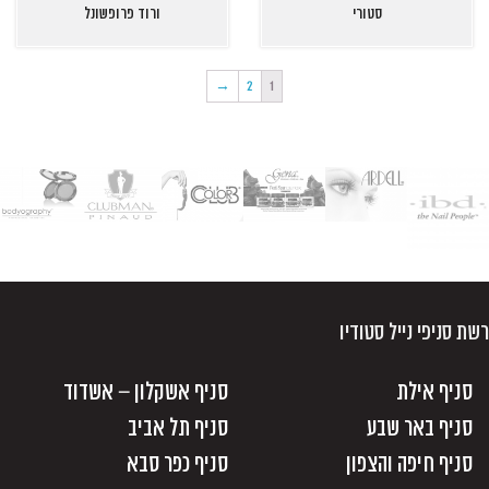
סטורי
ורוד פרופשונל
→
2
1
רשת סניפי נייל סטודיו
סניף אילת
סניף אשקלון – אשדוד
סניף באר שבע
סניף תל אביב
סניף חיפה והצפון
סניף כפר סבא