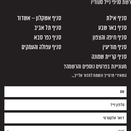
רשת סניפי נייל סטודיו
סניף אילת
סניף אשקלון – אשדוד
סניף באר שבע
סניף תל אביב
סניף חיפה והצפון
סניף כפר סבא
סניף מודיעין
סניף עפולה והעמקים
סניף קריית שמונה
מעוניינת בפרטים נוספים והרשמה?
השאירי פרטייך ונשמח לחזור אלייך...