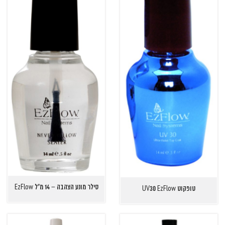
סילר מונע הצהבה – 14 מ"ל EzFlow
טופקוט UV30 EzFlow