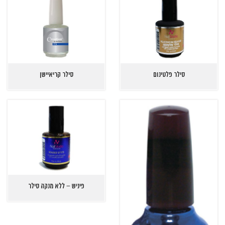
סילר פלטינום
סילר קריאיישן
פיניש – ללא מנקה סילר