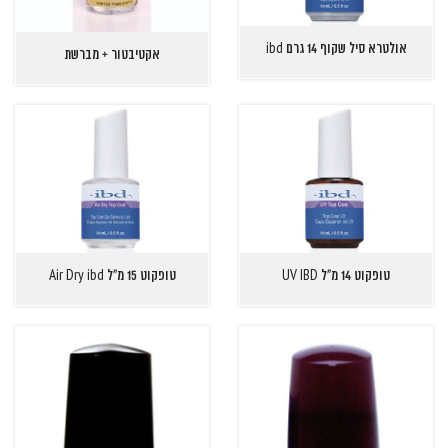
אולטרא סיל שקוף 14 גרם ibd
אקטיבטור + מברשת
טופקוט 14 מ"ל UV IBD
טופקוט 15 מ"ל Air Dry ibd