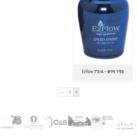
ספיד פיניש – 14 מ"ל EzFlow
→
2
1