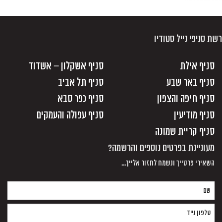
רשת סניפי נייל סטודיו
סניף אילת
סניף אשקלון – אשדוד
סניף באר שבע
סניף תל אביב
סניף חיפה והצפון
סניף כפר סבא
סניף מודיעין
סניף עפולה והעמקים
סניף קריית שמונה
מעוניינת בפרטים נוספים והרשמה?
השאירי פרטייך ונשמח לחזור אלייך...