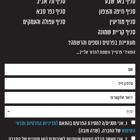
סניף באר שבע
סניף תל אביב
סניף חיפה והצפון
סניף כפר סבא
סניף מודיעין
סניף עפולה והעמקים
סניף קריית שמונה
מעוניינת בפרטים נוספים והרשמה?
השאירי פרטייך ונשמח לחזור אלייך...
1. אני מסכים/ה למסירת הפרטים בהתאם
למדיניות הפרטיות ותנאי
השימוש
של החברה. (שדה חובה)
2. אני מאשר קבלת הצעות שיווקיות לשירותים ו/או מוצרים של החברה