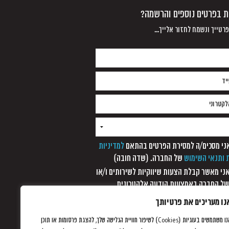
נת בפרטים נוספים והרשמה?
רטייך ונשמח לחזור אלייך...
למדיניות
 ותנאי השימוש
של החברה. (שדה חובה)
 אני מאשר קבלת הצעות שיווקיות לשירותים ו/או
של החברה באמצעות הודעה אלקטרונית,
סר קצר, מערכת חיוג אוטומטית ופקסימיליה,
נו מעריכים את פרטיותך
 עוד לא נתקבלה כל הודעה אחרת ממני/
אנו משתמשים בעוגיות (Cookies) לשיפור חוויית הגלישה שלך, להצגת פרסומות או תוכן