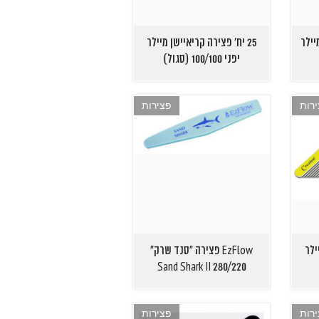
יילר
25 יח' פצירה קריאיישן מיילר
יפני 100/100 (סגול)
רות
פצירות
ילר
EzFlow פצירה "סנד שרק"
280/220 Sand Shark II
רות
פצירות