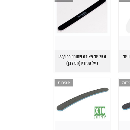
דיספליי פצירות קריסטל 10 יח'
ה 25 יח' פצירה שחורה 180/100
נייל סטודיו(פס לבן)
רות
פצירות