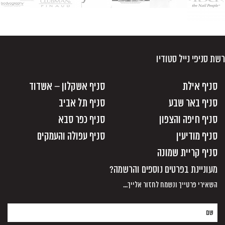
רשת סניפי נייל סטודיו
סניף אילת
סניף אשקלון – אשדוד
סניף באר שבע
סניף תל אביב
סניף חיפה והצפון
סניף כפר סבא
סניף מודיעין
סניף עפולה והעמקים
סניף קריית שמונה
מעוניינת בפרטים נוספים והרשמה?
השאירי פרטייך ונשמח לחזור אלייך...