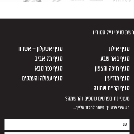
רשת סניפי נייל סטודיו
סניף אילת
סניף אשקלון – אשדוד
סניף באר שבע
סניף תל אביב
סניף חיפה והצפון
סניף כפר סבא
סניף מודיעין
סניף עפולה והעמקים
סניף קריית שמונה
מעוניינת בפרטים נוספים והרשמה?
השאירי פרטייך ונשמח לחזור אלייך...