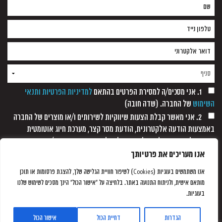
1. אני מסכים/ה למסירת הפרטים בהתאם
למדיניות הפרטיות ותנאי
השימוש
של החברה. (שדה חובה)
2. אני מאשר קבלת הצעות שיווקיות לשירותים ו/או מוצרים של החברה
באמצעות הודעה אלקטרונית, הודעת מסר קצר, מערכת חיוג אוטומטית
ופקסימיליה, וזאת כל עוד לא נתקבלה כל הודעה אחרת ממני/
אנו מעריכים את פרטיותך
אנו משתמשים בעוגיות (Cookies) לשיפור חוויית הגלישה שלך, להצגת פרסומות או תוכן
מותאם אישית, ולניתוח התנועה באתר. בלחיצה על "אישור הכול" הינך מסכים לשימוש שלנו
בעוגיות.
הגדרות
דחיית הכול
אישור הכול