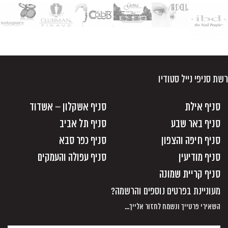
רשת סניפי נייל סטודיו
סניף אילת
סניף אשקלון – אשדוד
סניף באר שבע
סניף תל אביב
סניף חיפה והצפון
סניף כפר סבא
סניף מודיעין
סניף עפולה והעמקים
סניף קריית שמונה
מעוניינת בפרטים נוספים והרשמה?
השאירי פרטייך ונשמח לחזור אלייך...