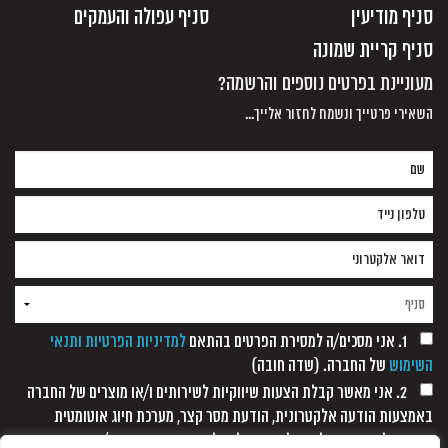
סניף מודיעין
סניף עפולה והעמקים
סניף קריית שמונה
מעוניינת בפרטים נוספים והרשמה?
השאירי פרטייך ונשמח לחזור אלייך...
1. אני מסכים/ה למסירת הפרטים בהתאם
למדיניות הפרטיות ותנאי
השימוש
של החברה. (שדה חובה)
2. אני מאשר קבלת הצעות שיווקיות לשירותים ו/או מוצרים של החברה
באמצעות הודעה אלקטרונית, הודעת מסר קצר, מערכת חיוג אוטומטית
ופקסימיליה, וזאת כל עוד לא נתקבלה כל הודעה אחרת ממני/