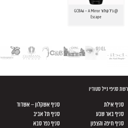
@ ג'ל קולור GCBA6 – A Mirror
Escape
רשת סניפי נייל סטודיו
סניף אילת
סניף אשקלון – אשדוד
סניף באר שבע
סניף תל אביב
סניף חיפה והצפון
סניף כפר סבא