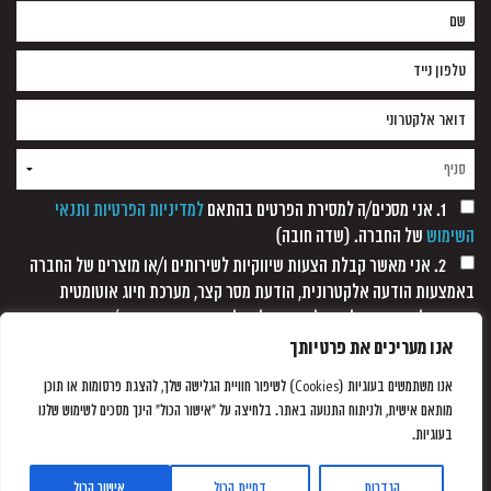
1. אני מסכים/ה למסירת הפרטים בהתאם
למדיניות הפרטיות ותנאי
השימוש
של החברה. (שדה חובה)
2. אני מאשר קבלת הצעות שיווקיות לשירותים ו/או מוצרים של החברה
באמצעות הודעה אלקטרונית, הודעת מסר קצר, מערכת חיוג אוטומטית
ופקסימיליה, וזאת כל עוד לא נתקבלה כל הודעה אחרת ממני/
אנו מעריכים את פרטיותך
אנו משתמשים בעוגיות (Cookies) לשיפור חוויית הגלישה שלך, להצגת פרסומות או תוכן
מותאם אישית, ולניתוח התנועה באתר. בלחיצה על "אישור הכול" הינך מסכים לשימוש שלנו
בעוגיות.
הגדרות
דחיית הכול
אישור הכול