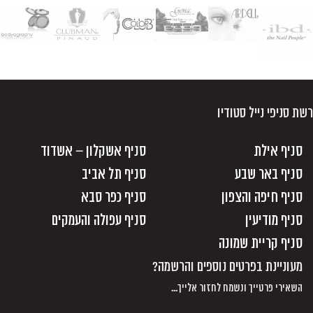
רשת סניפי נייל סטודיו
סניף אילת
סניף אשקלון – אשדוד
סניף באר שבע
סניף תל אביב
סניף חיפה והצפון
סניף כפר סבא
סניף מודיעין
סניף עפולה והעמקים
סניף קריית שמונה
מעוניינת בפרטים נוספים והרשמה?
השאירי פרטייך ונשמח לחזור אלייך...