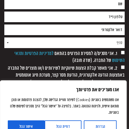
1. אני מסכים/ה למסירת הפרטים בהתאם
למדיניות הפרטיות ותנאי
השימוש
של החברה. (שדה חובה)
2. אני מאשר קבלת הצעות שיווקיות לשירותים ו/או מוצרים של החברה
באמצעות הודעה אלקטרונית, הודעת מסר קצר, מערכת חיוג אוטומטית
ופקסימיליה, וזאת כל עוד לא נתקבלה כל הודעה אחרת ממני/
אנו מעריכים את פרטיותך
אנו משתמשים בעוגיות (Cookies) לשיפור חוויית הגלישה שלך, להצגת פרסומות או תוכן
מותאם אישית, ולניתוח התנועה באתר. בלחיצה על "אישור הכול" הינך מסכים לשימוש שלנו
בעוגיות.
הגדרות
דחיית הכול
אישור הכול