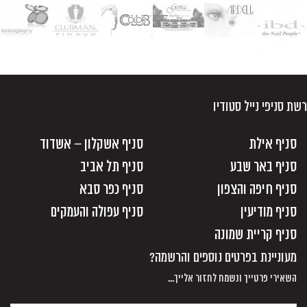
רשת סניפי נייל סטודיו
סניף אילת
סניף אשקלון – אשדוד
סניף באר שבע
סניף תל אביב
סניף חיפה והצפון
סניף כפר סבא
סניף מודיעין
סניף עפולה והעמקים
סניף קריית שמונה
מעוניינת בפרטים נוספים והרשמה?
השאירי פרטייך ונשמח לחזור אלייך...