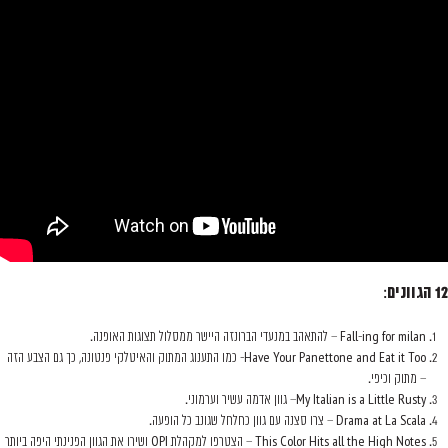
12 הגוונים
:
Fall-ing for milan – להתאהב במנעדי הברונזה היישר ממסלול תצוגות האופנה.
Have Your Panet
tone and Eat it Too- כמו התענוג המתוק והאיטלקי פנטונה, כך גם הצבע הזה
– מתוק וכיפי.
My Italian is a Little Rusty– גוון אדמה עשיר וערמוני.
Drama at La Scala – צרו סצנה עם גוון כחלחל שגונב כל הופעה.
This Color Hits all the High Notes – הצטרפו למקהלת OPI ושירו את הגוון הפנינתי היפה ביותר