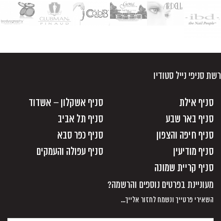
רשת סניפי נייל סטודיו
סניף אילת
סניף אשקלון – אשדוד
סניף באר שבע
סניף תל אביב
סניף חיפה והצפון
סניף כפר סבא
סניף מודיעין
סניף עפולה והעמקים
סניף קריית שמונה
מעוניינת בפרטים נוספים והרשמה?
השאירי פרטייך ונשמח לחזור אלייך...