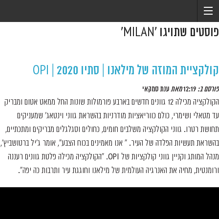
פוסטים שתויגו ‘MILAN’
קולקציית המוזה של מילאנו | סתיו 2020 | OPI
פורסם ב:
12:19
מאת
ענת סמקאי
הקולקציה מכילה 12 גוונים חדשים בארבע פורמולות שונות החל ממאט אטום ומבריק
עד מטאלי ושימרי, כולם כווריאציות מודרניות בהשראת גווני וינטאג' שמעניקים
תחושת רטרו. גווני הקולקציה משלבים חומים, כחולים וסגלגלים מבריקים ומתכתיים,
בהשראת תעשיות הפלדה של העיר. " אנו מאמינים בכוח הצבע", אומר ג'יל ברטושביץ',
מנהל המותג וקניין גווני קולקציות של OPI. "הקולקציה מכילה פלטת גוונים רעננה
ורומנטית, מחיה את האנרגיה העולמית של מילאנו וחוגגת עיר ותרבות כה יפה".