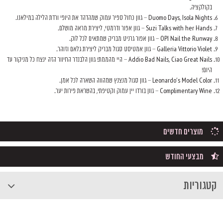
בקולקציה.
Duomo Days, Isola Nights – גוון כחול ספיר עמוק שמהדהד את היופי ורדת הלילה במילאנו.
Suzi Talks with her Hands – גוון אפור ודרמטי, ליצירת מראה מושלם.
OPI Nail the Runway – גוון אפור גרניט מבריק שמתאים לכל לוק.
torio Violet – גוון אמטיסט סגול מבריק ליצירת גלאם וזוהר.
Galleria Vit
Addio Bad Nails, Ciao Great Nails – היי מהממת! גוון הלבנדר החיוור הזה ינצח כל מניקור עד
היום!
Leonardo's Model Color – גוון סגול מנצנץ שמהווה השארה לכל אמן.
Complimentary Wine – גוון בורדו יין עמוק וקטיפתי, בהשראת פירות יער.
מוצרים חדשים
מבצעי החודש
קטגוריות